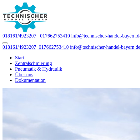
018161/4923207
017662753410
info@technischer-handel-bayern.d
018161/4923207
017662753410
info@technischer-handel-bayern.d
Start
Zentralschmierung
Pneumatik & Hydraulik
Über uns
Dokumentation