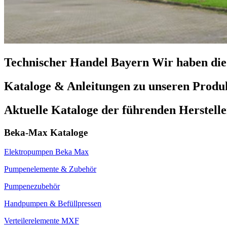
Technischer Handel Bayern
Wir haben die
Kataloge & Anleitungen
zu unseren Produ
Aktuelle Kataloge
der führenden Herstelle
Beka-Max Kataloge
Elektropumpen Beka Max
Pumpenelemente & Zubehör
Pumpenezubehör
Handpumpen & Befüllpressen
Verteilerelemente MXF